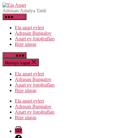
İçeriğe
Ela
atla
Apart
Adrasan Antalya Tatili
Menü
Ela apart evleri
Adrasan Bungalov
Apart ev fotoğrafları
Bize ulaşın
Menü
Menüyü kapat
Ela apart evleri
Adrasan Bungalov
Apart ev fotoğrafları
Bize ulaşın
Ela apart evleri
Adrasan Bungalov
Apart ev fotoğrafları
Bize ulaşın
instagram
Facebook