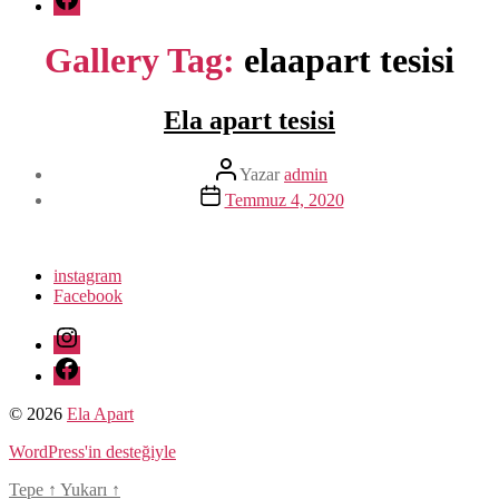
Gallery Tag:
elaapart tesisi
Ela apart tesisi
Yazının
Yazar
admin
yazarı
Yazı
Temmuz 4, 2020
tarihi
instagram
Facebook
instagram
Facebook
© 2026
Ela Apart
WordPress'in desteğiyle
Tepe
↑
Yukarı
↑